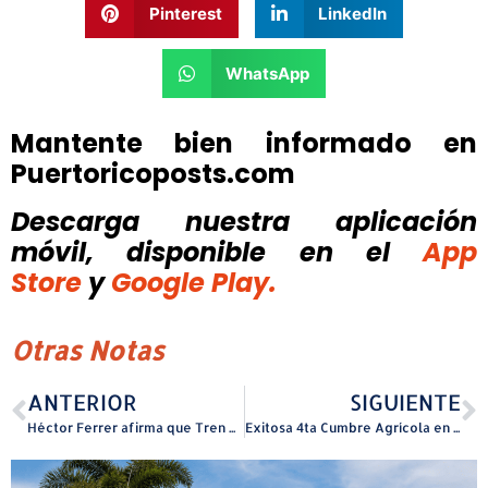
Pinterest
LinkedIn
WhatsApp
Mantente bien informado en
Puertoricoposts.com
Descarga nuestra aplicación
móvil, disponible
en el
App
Store
y
Google Play.
Otras Notas
ANTERIOR
SIGUIENTE
Héctor Ferrer afirma que Tren Urbano es reflejo de un gobierno detenido
Exitosa 4ta Cumbre Agrícola en Hacienda Muñoz en San Lorenzo