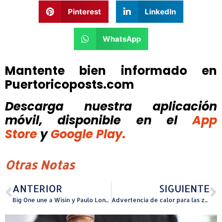
Pinterest
LinkedIn
WhatsApp
Mantente bien informado en
Puertoricoposts.com
Descarga nuestra aplicación
móvil, disponible
en el
App
Store
y
Google Play.
Otras Notas
ANTERIOR
SIGUIENTE
Big One une a Wisin y Paulo Londra en “Flashbacks”: un crossover latino explosivo y único que revive el reggaetón de raíz
Advertencia de calor para las zonas costeras de la Isla