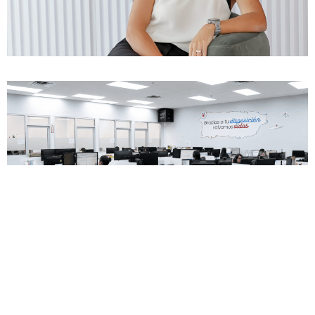
ENCUESTA
¿Apoyas enmendar la ley para permitir un descanso
digno junto a nuestras mascotas, honrando el vínculo