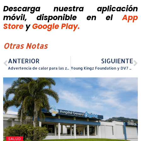
Descarga nuestra aplicación
móvil, disponible
en el
App
Store
y
Google Play.
Otras Notas
ANTERIOR
SIGUIENTE
Advertencia de calor para las zonas costeras de la Isla
Young Kingz Foundation y DV7 Academy se unen en una alianza global que combina fútbol
SALUD