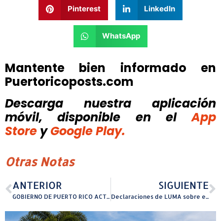
Pinterest
LinkedIn
WhatsApp
Mantente bien informado en
Puertoricoposts.com
Descarga nuestra aplicación
móvil, disponible
en el
App
Store
y
Google Play.
Otras Notas
ANTERIOR
SIGUIENTE
GOBIERNO DE PUERTO RICO ACTIVA INICIATIVA DE EMPLEOS TEMPOREROS PARA ATENDER EMERGENCIA POR INUNDACIONES
Declaraciones de LUMA sobre expresiones de Josué Colón