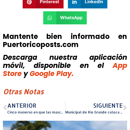
Pinterest
LinkedIn
WhatsApp
Mantente bien informado en
Puertoricoposts.com
Descarga nuestra aplicación
móvil, disponible
en el
App
Store
y
Google Play.
Otras Notas
ANTERIOR
SIGUIENTE
Cinco maneras en que las mascotas ayudan con el estrés y la salud mental
Municipal de Río Grande coloca 5 primeras piedras en proyectos de mejoras a instalaciones recreativas y deportivas comunitarias