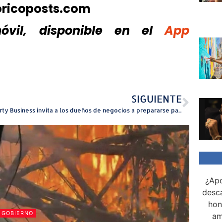
oricoposts.com
vil, disponible
en el
App
SIGUIENTE
Liberty Business invita a los dueños de negocios a prepararse para emergencias imprevistas
¿Apo
desca
hon
GOBIERNO
am