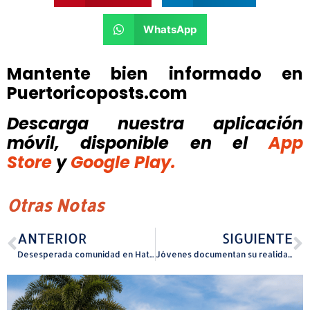
WhatsApp
Mantente bien informado en
Puertoricoposts.com
Descarga nuestra aplicación
móvil, disponible
en el
App
Store
y
Google Play.
Otras Notas
ANTERIOR
SIGUIENTE
Desesperada comunidad en Hatillo que lleva más de 70 días sin agua
Jóvenes documentan su realidad en nueva edición de Documentar la Memoria