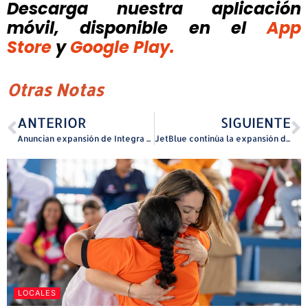
Descarga nuestra aplicación
móvil, disponible
en el
App
Store
y
Google Play.
Otras Notas
ANTERIOR
SIGUIENTE
Anuncian expansión de Integra LifeSciences en Añasco con una inversión de $17 millones
JetBlue continúa la expansión de sus servicios premium a Puerto Rico
LOCALES