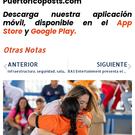
Puertoricoposts.com
Descarga nuestra aplicación
móvil, disponible
en el
App
Store
y
Google Play.
Otras Notas
ANTERIOR
SIGUIENTE
Infraestructura, seguridad, salud fiscal y bienestar son las áreas claves del presupuesto 2025-2026 de Moca
BAS Entertainment presenta el elenco de “Shrek El Musical”