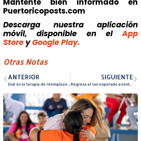
Mantente bien informado en
Puertoricoposts.com
Descarga nuestra aplicación
móvil, disponible
en el
App
Store
y
Google Play.
Otras Notas
ANTERIOR
SIGUIENTE
Qué es la terapia de reemplazo hormonal en forma de Pellet
Regresa el tan esperado evento ‘Mercado Cordillera’, ahora al Municipio de Barranquitas