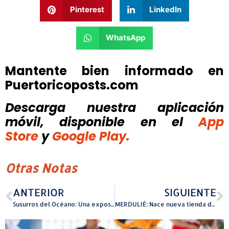
Pinterest
LinkedIn
WhatsApp
Mantente bien informado en
Puertoricoposts.com
Descarga nuestra aplicación
móvil, disponible
en el
App
Store
y
Google Play.
Otras Notas
ANTERIOR
SIGUIENTE
Susurros del Océano: Una exposición sensorial inspirada en la profundidad de la vida marina
MERDULIÉ: Nace nueva tienda de lujo puertorriqueña virtual como un manifiesto de estilo auténtico