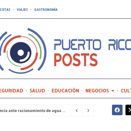
COTAS
VIAJES
GASTRONOMÍA
EGURIDAD
SALUD
EDUCACIÓN
NEGOCIOS
CUL
Sector industrial implementa planes de contingencia ante racionamiento de agua y hace un llamado a la eficiencia infraestructural