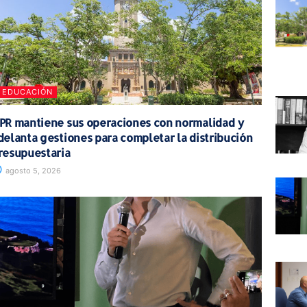
EDUCACIÓN
PR mantiene sus operaciones con normalidad y
delanta gestiones para completar la distribución
resupuestaria
agosto 5, 2026