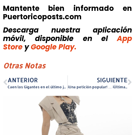
Mantente bien informado en
Puertoricoposts.com
Descarga nuestra aplicación
móvil, disponible
en el
App
Store
y
Google Play.
Otras Notas
ANTERIOR
SIGUIENTE
Caen los Gigantes en el último juego de la fase regular del BSN
¡Una petición popular! … ¡Última oportunidad! Se abre nueva función de GUARAGUAO SECURITY