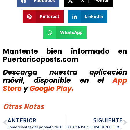
Facebook
X | Twitter
Pinterest
LinkedIn
WhatsApp
Mantente bien informado en
Puertoricoposts.com
Descarga nuestra aplicación
móvil, disponible
en el
App
Store
y
Google Play.
Otras Notas
ANTERIOR
SIGUIENTE
Comerciantes del poblado de Boquerón no descartan un activo fin de semana largo del 4 de julio
EXITOSA PARTICIPACIÓN DE EMPRESAS PUERTORRIQUEÑAS EN EL FANCY FOOD SHOW