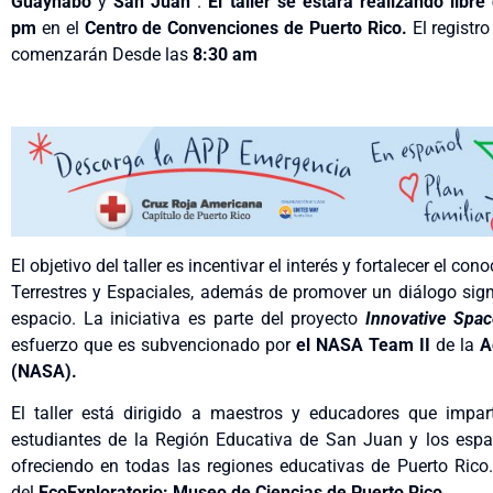
Guaynabo
y
San Juan
.
El taller se estará realizando libre
pm
en el
Centro de Convenciones de Puerto Rico.
El registr
comenzarán
Desde las
8:30 am
El objetivo del taller es incentivar el interés y fortalecer el 
Terrestres y Espaciales, además de promover un diálogo signif
espacio. La iniciativa es parte del proyecto
Innovative Spac
esfuerzo que es subvencionado por
el NASA Team II
de la
A
(NASA).
El taller está dirigido a maestros y educadores que impar
estudiantes de la Región Educativa de San Juan y los espa
ofreciendo en todas las regiones educativas de Puerto Rico.
del
EcoExploratorio: Museo de Ciencias de Puerto Rico
.