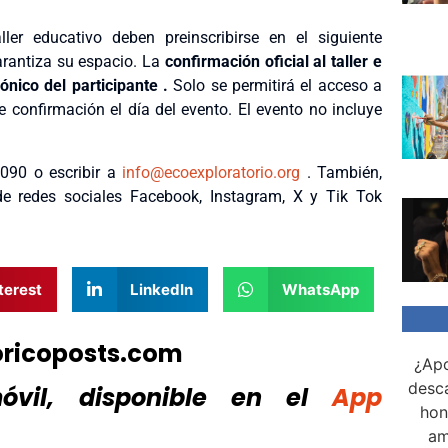
er educativo deben preinscribirse en el siguiente
garantiza su espacio. La
confirmación oficial al taller e
ónico del participante
.
Solo se permitirá el acceso a
 confirmación el día del evento. El evento no incluye
090 o escribir a
info@ecoexploratorio.org
. También,
e redes sociales Facebook, Instagram, X y Tik Tok
terest
LinkedIn
WhatsApp
oricoposts.com
¿Apo
desca
vil, disponible
en el
App
hon
am