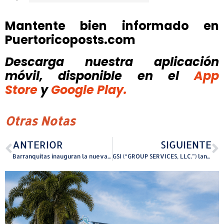
Mantente bien informado en
Puertoricoposts.com
Descarga nuestra aplicación
móvil, disponible
en el
App
Store
y
Google Play.
Otras Notas
ANTERIOR
SIGUIENTE
Barranquitas inauguran la nueva Plaza del Mercado para impulsar la economía local
GSI (“GROUP SERVICES, LLC.”) lanza la campaña “REMEMBER PUERTO RICO”