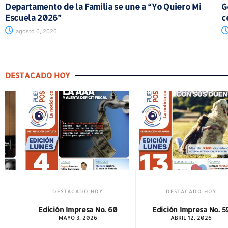
Departamento de la Familia se une a “Yo Quiero Mi
G
Escuela 2026”
c
agosto 6, 2026
DESTACADO HOY
Y
DESTACADO HOY
DESTACADO HO
o. 60
Edición Impresa No. 59
Edición Impresa N
ABRIL 12, 2026
MARZO 1, 2026