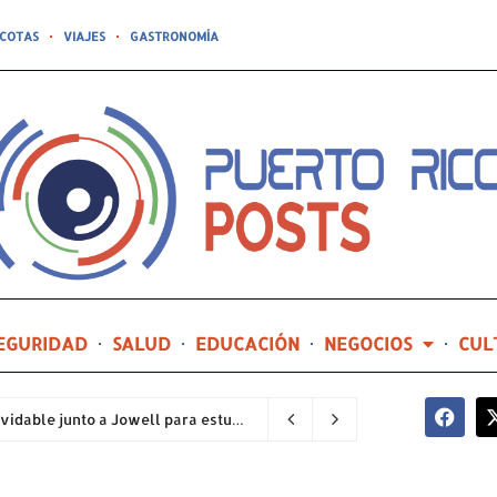
COTAS
VIAJES
GASTRONOMÍA
EGURIDAD
SALUD
EDUCACIÓN
NEGOCIOS
CUL
Compañía de Turismo hará realidad un prom inolvidable junto a Jowell para estudiantes de la Escuela Gabriela Mistral