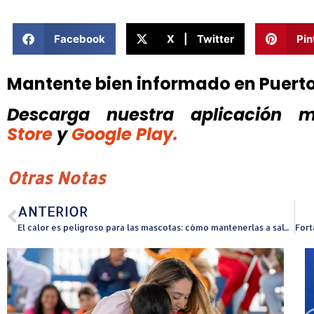
Facebook
X | Twitter
Pin
Mantente bien informado en Puert
Descarga nuestra aplicación mó
Store
y
Google Play.
Otras Notas
ANTERIOR
El calor es peligroso para las mascotas: cómo mantenerlas a salvo