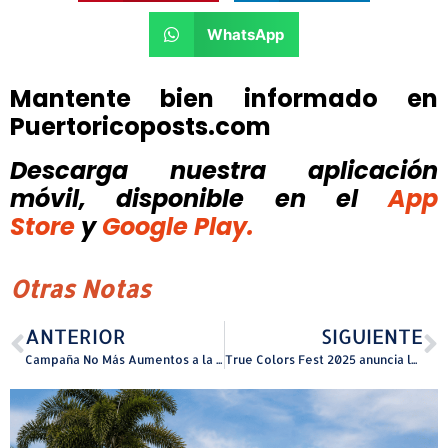
WhatsApp
Mantente bien informado en
Puertoricoposts.com
Descarga nuestra aplicación
móvil, disponible
en el
App
Store
y
Google Play.
Otras Notas
ANTERIOR
SIGUIENTE
Campaña No Más Aumentos a la Luz rechazan reclamo multimillonario de bonistas de AEE
True Colors Fest 2025 anuncia los ganadores de la quinta edición