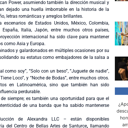
ican Power, asumiendo también la dirección musical y
n dejado una huella imborrable en la historia de la
, letras románticas y arreglos brillantes.
a escenarios de Estados Unidos, México, Colombia,
España, Italia, Japón, entre muchos otros países,
 proyección internacional ha sido clave para mantener
sos como Asia y Europa.
minados y galardonados en múltiples ocasiones por su
onsolidando su estatus como embajadores de la salsa a
l como soy”, “Solo con un beso”, “Juguete de nadie”,
Me Tiene Loco”, y “Noche de Bodas”, entre muchos otros.
itos en Latinoamérica, sino que también han sido
fluencia perdurable.
 de siempre; es también una oportunidad para que el
¿Apo
 autenticidad de una banda que ha sabido mantenerse
desca
hon
ucción de Alexandra LLC – están disponibles
am
ía del Centro de Bellas Artes de Santurce
,
llamando