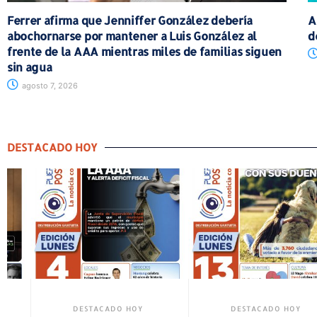
Ferrer afirma que Jenniffer González debería
A
abochornarse por mantener a Luis González al
d
frente de la AAA mientras miles de familias siguen
sin agua
agosto 7, 2026
DESTACADO HOY
O HOY
DESTACADO HOY
DESTACADO