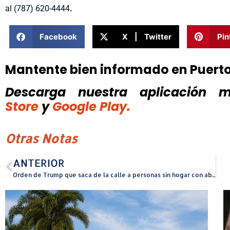
al
(787) 620-4444
.
Facebook
X | Twitter
Pin
Mantente bien informado en Puert
Descarga nuestra aplicación mó
Store
y
Google Play.
Otras Notas
ANTERIOR
Orden de Trump que saca de la calle a personas sin hogar con abuso de sustancias no atiende el sinhogarismo por razones económicas