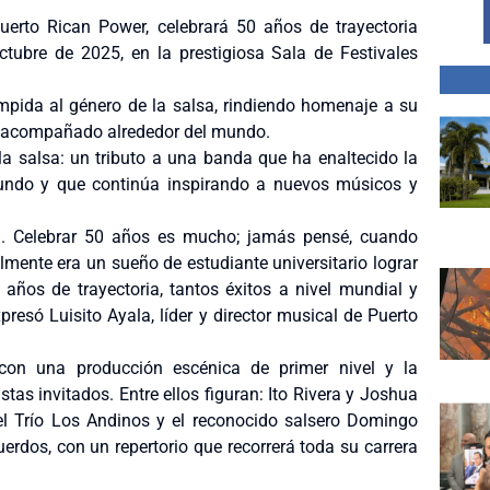
erto Rican Power, celebrará 50 años de trayectoria
tubre de 2025, en la prestigiosa Sala de Festivales
umpida al género de la salsa, rindiendo homenaje a su
an acompañado alrededor del mundo.
e la salsa: un tributo a una banda que ha enaltecido la
mundo y que continúa inspirando a nuevos músicos y
d. Celebrar 50 años es mucho; jamás pensé, cuando
almente era un sueño de estudiante universitario lograr
años de trayectoria, tantos éxitos a nivel mundial y
presó Luisito Ayala, líder y director musical de Puerto
 con una producción escénica de primer nivel y la
tas invitados. Entre ellos figuran: Ito Rivera y Joshua
 el Trío Los Andinos y el reconocido salsero Domingo
rdos, con un repertorio que recorrerá toda su carrera