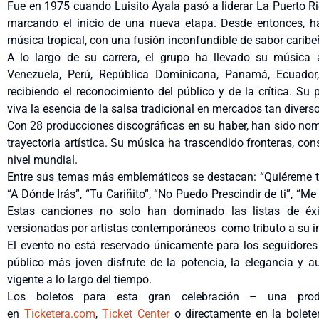
Fue en 1975 cuando Luisito Ayala pasó a liderar La Puerto R
marcando el inicio de una nueva etapa. Desde entonces, ha
música tropical, con una fusión inconfundible de sabor caribeño
A lo largo de su carrera, el grupo ha llevado su música 
Venezuela, Perú, República Dominicana, Panamá, Ecuador, 
recibiendo el reconocimiento del público y de la crítica. Su
viva la esencia de la salsa tradicional en mercados tan diver
Con 28 producciones discográficas en su haber, han sido no
trayectoria artística. Su música ha trascendido fronteras, c
nivel mundial.
Entre sus temas más emblemáticos se destacan: “Quiéreme ta
“A Dónde Irás”, “Tu Cariñito”, “No Puedo Prescindir de ti”, “
Estas canciones no solo han dominado las listas de éx
versionadas por artistas contemporáneos como tributo a su in
El evento no está reservado únicamente para los seguidores
público más joven disfrute de la potencia, la elegancia y
vigente a lo largo del tiempo.
Los boletos para esta gran celebración – una prod
en
Ticketera.com
,
Ticket Center
o directamente en la boleter