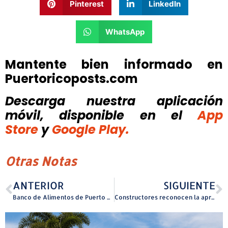
Pinterest
LinkedIn
WhatsApp
Mantente bien informado en
Puertoricoposts.com
Descarga nuestra aplicación
móvil, disponible
en el
App
Store
y
Google Play.
Otras Notas
ANTERIOR
SIGUIENTE
Banco de Alimentos de Puerto Rico amplía acceso a alimentos nutritivos en Santa Isabel y Juana Díaz con apoyo del Fondo Bayer
Constructores reconocen la aprobación de las Leyes 100 y 101 de 2025 como avances importantes para atender necesidad imperante de vivienda en la isla