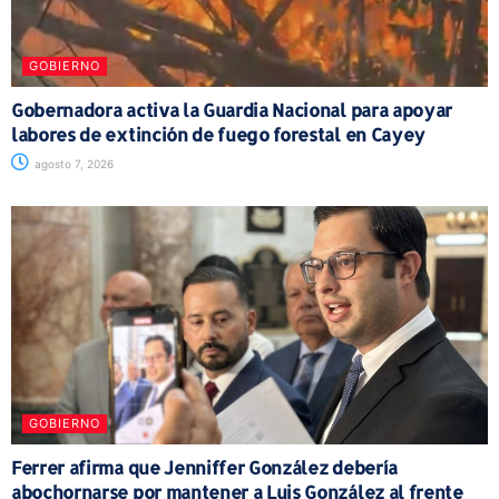
GOBIERNO
Gobernadora activa la Guardia Nacional para apoyar
labores de extinción de fuego forestal en Cayey
agosto 7, 2026
GOBIERNO
Ferrer afirma que Jenniffer González debería
abochornarse por mantener a Luis González al frente