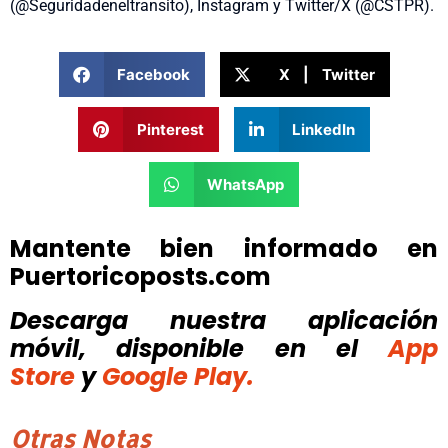
(@Seguridadeneltransito), Instagram y Twitter/X (@CSTPR).
Facebook
X | Twitter
Pinterest
LinkedIn
WhatsApp
Mantente bien informado en
Puertoricoposts.com
Descarga nuestra aplicación
móvil, disponible
en el
App
Store
y
Google Play.
Otras Notas