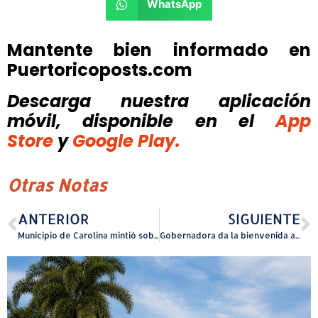
WhatsApp
Mantente bien informado en
Puertoricoposts.com
Descarga nuestra aplicación
móvil, disponible
en el
App
Store
y
Google Play.
Otras Notas
ANTERIOR
SIGUIENTE
Municipio de Carolina mintió sobre la existencia de valiosos recursos para obtener la renovación del permiso del vertedero y su expansión
Gobernadora da la bienvenida a nueva alcaldesa de Gurabo