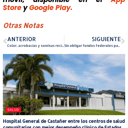
Store
y
Google Play.
Otras Notas
ANTERIOR
SIGUIENTE
Color, acrobacias y sonrisas reciben a estudiantes de la Escuela Ramón Marín Solá en Guaynabo
Sin obligar fondos federales para la construcción de plantel escolar en Toa Baja
SALUD
Hospital General de Castañer entre los centros de salud
comunitarios con mejor desempeño clínico de Estados