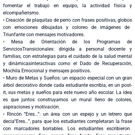
fomentar
el
trabajo
en
equipo
, la
actividad
física
y
el
compañerismo
.
•
Creación
de
plaquitas
de
perro
con
frases
positivas
,
globos
con
emociones
dibujadas
y
coloreo
de
imágenes
de
Triunfante
con
mensajes
motivadores
.
•
Mesa de
Orientación
de los
Programas
de
Servicios
Transicionales
:
dirigida
a personal
docente
y
familias
, con
estrategias
para
el
cuidado
de la
salud
mental
y
dinámicas
interactivas
como
el
Dado de
Recuperación
,
Mochila
Emocional
y
mensajes
positivos
.
•
Muro de Metas y
Sueños
: un
espacio
especial con un gran
árbol
decorativo
donde
cada
estudiante
escribia
,
en
un
post-
it
, sus
metas
y
sueños
para
este
nuevo
año
escolar. La idea
es que
juntos
construyamos
un mural
lleno
de
colores
,
aspiraciones
y
motivación
.
•
Rincón “Eres…”: un
área
con un
espejo
y un
letrero
que
decia
“Eres…”, para que los
estudiantes
completaran
la
frase
con
marcadores
borrables
. Los
estudiantes
escribieron