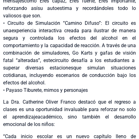
mensajes
como
Eres
capaz
, Eres
fuerte
, Eres
importante
,
reforzando
así
su
autoestima
y
recordándoles
todo
lo
valiosos
que son.
•
Circuito
de
Simulación
“Camino
Difuso
”: El
circuito
es
una
experiencia
interactiva
creada
para
ilustrar
de
manera
segura
y
controlada
los
efectos
del alcohol
en
el
comportamiento
y la
capacidad
de
reacción
. A
través
de
una
combinación
de
simuladores
, Go Karts y
gafas
de
visión
fatal “
alteradas
”,
este
circuito
desafía
a los
estudiantes
a
superar
diversas
estaciones
que
simulan
situaciones
cotidianas
,
incluyendo
escenarios
de
conducción
bajo los
efectos
del alcohol.
•
Payaso
Tiburete
,
mimos
y
personajes
La Dra. Catherine Oliver Franco
destacó
que
el
regreso
a
clases
es
una
oportunidad
invaluable para
reforzar
no solo
el
aprendizaje
académico
,
sino
también
el
desarrollo
emocional
de los
niños
:
“Cada
inicio
escolar es un nuevo
capítulo
lleno
de