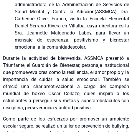
administradora
de la Administración de
Servicios
de
Salud Mental y Contra la
Adicción
(ASSMCA), Dra.
Catherine Oliver Franco,
visitó
la Escuela Elemental
Daniel Serrano Rivera
en
Villalba,
cuya
directora
es la
Sra. Jeannette Maldonado Laboy, para
llevar
un
mensaje
de
esperanza
,
positivismo
y
bienestar
emocional
a la
comunidad
escolar.
Durante la
actividad
de
bienvenida
, ASSMCA
presentó
a
Triunfante
,
el
Guardián
del
Bienestar
,
personaje
institucional
que
promueve
valores
como
la
resiliencia
,
el
amor
propio
y la
importancia
de
cuidar
la
salud
emocional
. También se
ofreció
una
charla
motivacional
a cargo del
campeón
mundial
de
boxeo
Oscar Collazo,
quien
inspiró
a los
estudiantes
a
perseguir
sus
metas
y
superar
obstáculos
con
disciplina
,
perseverancia
y
actitud
positiva
.
Como
parte
de los
esfuerzos
por
promover
un
ambiente
escolar
seguro
, se
realizó
un taller de
prevención
de bullying,