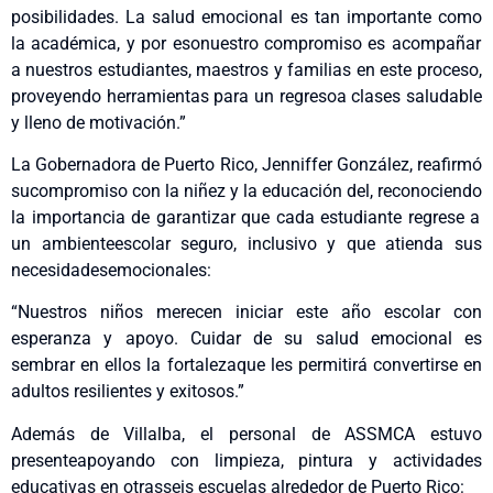
posibilidades
. La
salud
emocional
es tan
importante
como
la
académica
, y
por
eso
nuestro
compromiso
es
acompañar
a
nuestros
estudiantes
, maestros y
familias
en
este
proceso
,
proveyendo
herramientas
para un
regreso
a
clases
saludable
y
lleno
de
motivación
.”
La Gobernadora de Puerto Rico, Jenniffer González,
reafirmó
su
compromiso
con la
niñez
y la
educación
del,
reconociendo
la
importancia
de
garantizar
que
cada
estudiante
regrese
a
un
ambiente
escolar
seguro
,
inclusivo
y que
atienda
sus
necesidades
emocionales
:
“Nuestros
niños
merecen
iniciar
este
año
escolar con
esperanza
y
apoyo
.
Cuidar
de
su
salud
emocional
es
sembrar
en
ellos
la
fortaleza
que les
permitirá
convertirse
en
adultos
resilientes
y
exitosos
.”
Además de Villalba,
el
personal de ASSMCA
estuvo
presente
apoyando
con
limpieza
, pintura y
actividades
educativas
en
otras
seis
escuelas
alrededor
de Puerto Rico: