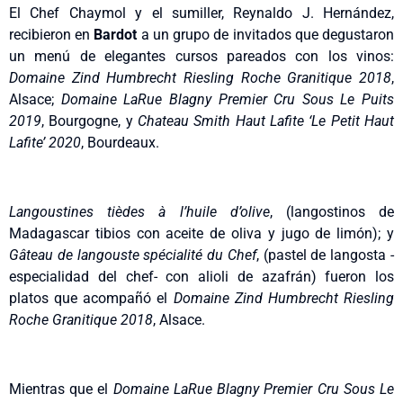
El Chef Chaymol y el sumiller, Reynaldo J. Hernández,
recibieron en
Bardot
a un grupo de invitados que degustaron
un menú de elegantes cursos pareados con los vinos:
Domaine Zind Humbrecht Riesling Roche Granitique
2018
,
Alsace; ⁠⁠
Domaine LaRue Blagny Premier Cru Sous Le Puits
2019
, Bourgogne, y ⁠⁠
Chateau Smith Haut Lafite ‘Le Petit Haut
Lafite’ 2020
, Bourdeaux.
Langoustines tièdes à l’huile d’olive
, (langostinos de
Madagascar tibios con aceite de oliva y jugo de limón); y
Gâteau de langouste spécialité du Chef
, (pastel de langosta -
especialidad del chef- con alioli de azafrán) fueron los
platos que acompañó el
Domaine Zind Humbrecht Riesling
Roche Granitique
2018
, Alsace.
Mientras que el
Domaine LaRue Blagny Premier Cru Sous Le