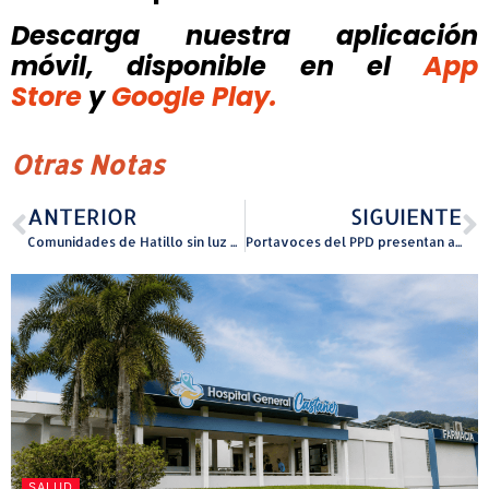
Descarga nuestra aplicación
móvil, disponible
en el
App
Store
y
Google Play.
Otras Notas
ANTERIOR
SIGUIENTE
Comunidades de Hatillo sin luz y sin agua tras paso al norte del huracán Erin
Portavoces del PPD presentan agenda legislativa para el nuevo ciclo en Cámara y Senado
SALUD