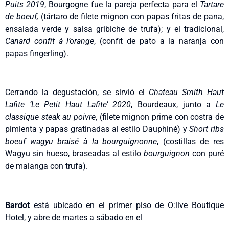
Puits 2019
, Bourgogne fue la pareja perfecta para el
Tartare
de boeuf,
(tártaro de filete mignon con papas fritas de pana,
ensalada verde y salsa gribiche de trufa); y el tradicional,
Canard confit à l’orange
, (confit de pato a la naranja con
papas fingerling).
Cerrando la degustación, se sirvió el
Chateau Smith Haut
Lafite ‘Le Petit Haut Lafite’ 2020
, Bourdeaux, junto a
Le
classique steak au poivre
, (filete mignon prime con costra de
pimienta y papas gratinadas al estilo Dauphiné) y
Short ribs
boeuf wagyu braisé à la bourguignonne
, (costillas de res
Wagyu sin hueso, braseadas al estilo
bourguignon
con puré
de malanga con trufa).
Bardot
está ubicado en el primer piso de O:live Boutique
Hotel, y abre de martes a sábado en el