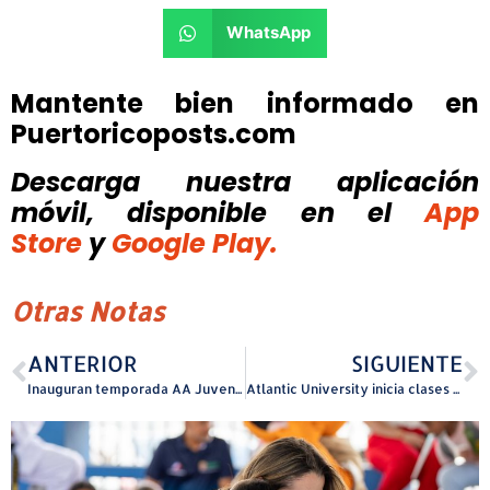
WhatsApp
Mantente bien informado en
Puertoricoposts.com
Descarga nuestra aplicación
móvil, disponible
en el
App
Store
y
Google Play.
Otras Notas
ANTERIOR
SIGUIENTE
Inauguran temporada AA Juvenil Cariduros de Fajardo con victoria doble
Atlantic University inicia clases con una oferta híbrida acreditada que redefine la educación superior en Puerto Rico