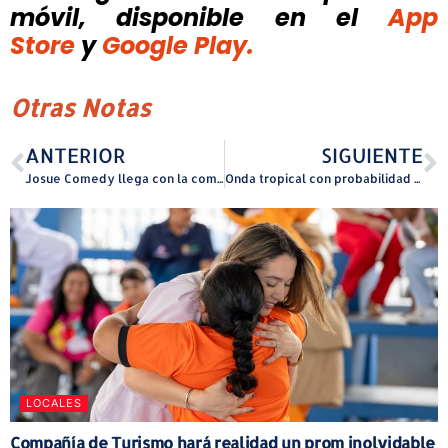
móvil, disponible
en el
App
Store
y
Google Play.
Otras Notas
ANTERIOR
SIGUIENTE
Josue Comedy llega con la comedia familiar “Ay Que Cruz” al Centro Bellas Artes de Santurce
Onda tropical con probabilidad de desarrollo podría estar llegando a finales de semana
LOCALES
Compañía de Turismo hará realidad un prom inolvidable