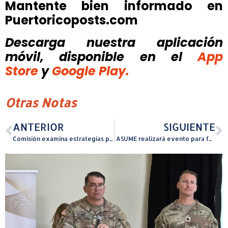
Mantente bien informado en
Puertoricoposts.com
Descarga nuestra aplicación
móvil, disponible
en el
App
Store
y
Google Play.
Otras Notas
ANTERIOR
SIGUIENTE
Comisión examina estrategias para la enseñanza de lectura temprana en escuelas públicas
ASUME realizará evento para fortalecer la unión familiar y cerrar el Mes del Sustento de Menores