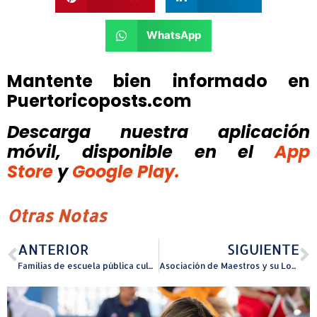
WhatsApp
Mantente bien informado en
Puertoricoposts.com
Descarga nuestra aplicación
móvil, disponible
en el
App
Store
y
Google Play.
Otras Notas
ANTERIOR
SIGUIENTE
Familias de escuela pública culminan programa que fortalece su rol como agentes de cambio en la educación pública
Asociación de Maestros y su Local Sindical presentan exigencias del magisterio a la gobernadora y logran apertura al diálogo sobre justicia magisterial