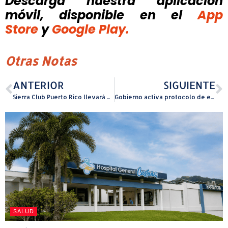
Descarga nuestra aplicación
móvil, disponible
en el
App
Store
y
Google Play.
Otras Notas
ANTERIOR
SIGUIENTE
Sierra Club Puerto Rico llevará mensaje ambiental al concierto de Bad Bunny
Gobierno activa protocolo de emergencia por sistema cercano a la isla
SALUD