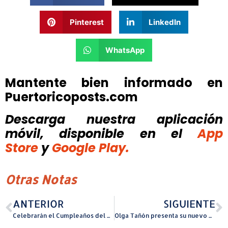
Pinterest
LinkedIn
WhatsApp
Mantente bien informado en
Puertoricoposts.com
Descarga nuestra aplicación
móvil, disponible
en el
App
Store
y
Google Play.
Otras Notas
ANTERIOR
SIGUIENTE
Celebrarán el Cumpleaños del Hipopótamo más viejo del Mundo
Olga Tañón presenta su nuevo disco y sencillo “PR 24 Siete”Soy de Aqui