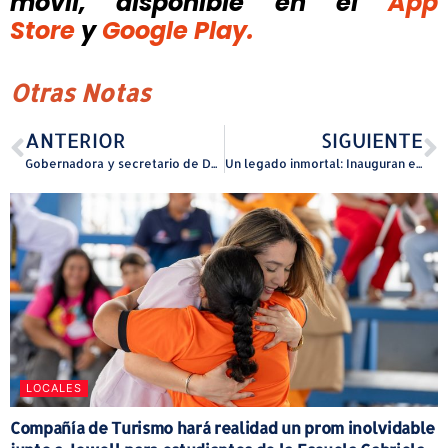
móvil, disponible
en el
App
Store
y
Google Play.
Otras Notas
ANTERIOR
SIGUIENTE
Gobernadora y secretario de Desarrollo Económico se reúnen con líderes del sector manufacturero en La Fortaleza para fortalecer competitividad global de Puerto Rico
Un legado inmortal: Inauguran en Juncos el Museo Histórico Junqueño Rita Moreno
LOCALES
Compañía de Turismo hará realidad un prom inolvidable