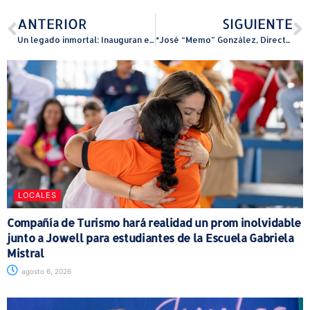
ANTERIOR
SIGUIENTE
Un legado inmortal: Inauguran en Juncos el Museo Histórico Junqueño Rita Moreno
*José “Memo” González, Director Ejecutivo de la CST, electo representante alterno de la Región 2 de la Governor Highway Safety Association
LOCALES
Compañía de Turismo hará realidad un prom inolvidable
junto a Jowell para estudiantes de la Escuela Gabriela
Mistral
agosto 6, 2026