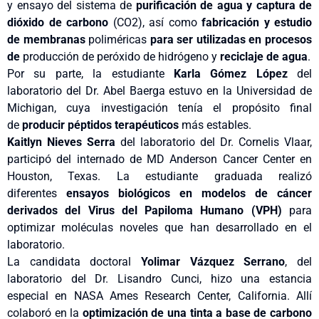
y ensayo del sistema de
purificación de agua
y captura de
dióxido de carbono
(CO2), así como
fabricación y estudio
de membranas
poliméricas
para ser utilizadas en procesos
de
producción de peróxido de hidrógeno y
reciclaje de agua
.
Por su parte, la estudiante
Karla Gómez López
del
laboratorio del Dr. Abel Baerga estuvo en la Universidad de
Michigan, cuya investigación tenía el propósito final
de
producir péptidos terapéuticos
más estables.
Kaitlyn Nieves Serra
del laboratorio del Dr. Cornelis Vlaar,
participó del internado de MD Anderson Cancer Center en
Houston, Texas. La estudiante graduada realizó
diferentes
ensayos biológicos en modelos de cáncer
derivados del Virus del Papiloma Humano (VPH)
para
optimizar moléculas noveles que han desarrollado en el
laboratorio.
La candidata doctoral
Yolimar Vázquez Serrano
, del
laboratorio del Dr. Lisandro Cunci, hizo una estancia
especial en NASA Ames Research Center, California. Allí
colaboró en la
optimización de una tinta a base de carbono