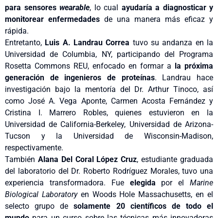
para sensores
wearable
, lo cual
ayudaría a diagnosticar y
monitorear enfermedades
de una manera más eficaz y
rápida.
Entretanto,
Luis A. Landrau Correa
tuvo su andanza en la
Universidad de Columbia, NY, participando del Programa
Rosetta Commons REU, enfocado en formar a
la próxima
generación de ingenieros de proteínas
. Landrau hace
investigación bajo la mentoría del Dr. Arthur Tinoco, así
como José A. Vega Aponte, Carmen Acosta Fernández y
Cristina I. Marrero Robles, quienes estuvieron en la
Universidad de California-Berkeley, Universidad de Arizona-
Tucson y la Universidad de Wisconsin-Madison,
respectivamente.
También
Alana Del Coral López Cruz
, estudiante graduada
del laboratorio del Dr. Roberto Rodríguez Morales, tuvo una
experiencia transformadora. Fue
elegida
por el
Marine
Biological Laboratory
en Woods Hole Massachusetts, en el
selecto grupo de
solamente 20 científicos de todo el
mundo
para un curso sobre las técnicas más innovadoras