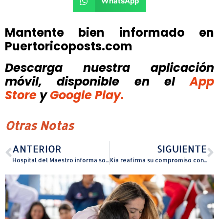
WhatsApp
Mantente bien informado en
Puertoricoposts.com
Descarga nuestra aplicación
móvil, disponible
en el
App
Store
y
Google Play.
Otras Notas
ANTERIOR
SIGUIENTE
Hospital del Maestro informa sobre reunión con el Secretario de Salud y pasos a seguir en su proceso de reorganización
Kia reafirma su compromiso con las mascotas en Puerto Rico