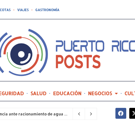
COTAS
VIAJES
GASTRONOMÍA
EGURIDAD
SALUD
EDUCACIÓN
NEGOCIOS
CUL
Sector industrial implementa planes de contingencia ante racionamiento de agua y hace un llamado a la eficiencia infraestructural