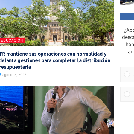
¿Apo
desca
EDUCACIÓN
hon
am
PR mantiene sus operaciones con normalidad y
delanta gestiones para completar la distribución
resupuestaria
agosto 5, 2026