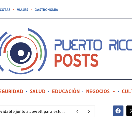
COTAS
VIAJES
GASTRONOMÍA
EGURIDAD
SALUD
EDUCACIÓN
NEGOCIOS
CUL
Compañía de Turismo hará realidad un prom inolvidable junto a Jowell para estudiantes de la Escuela Gabriela Mistral