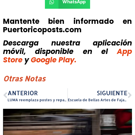
WhatsApp
Mantente bien informado en
Puertoricoposts.com
Descarga nuestra aplicación
móvil, disponible
en el
App
Store
y
Google Play.
Otras Notas
ANTERIOR
SIGUIENTE
LUMA reemplaza postes y repara líneas eléctricas
Escuela de Bellas Artes de Fajardo inicia nuevo año con más de 50 talleres para niños y jóvenes