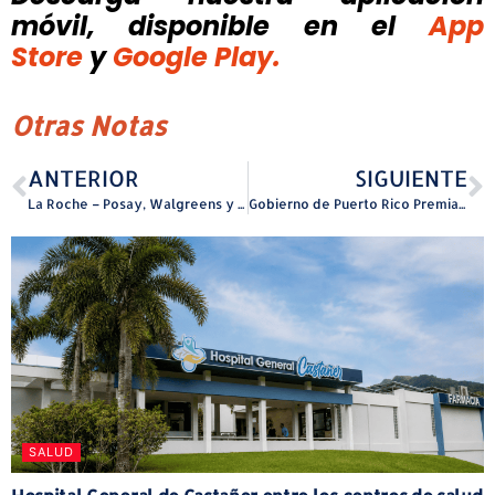
móvil, disponible
en el
App
Store
y
Google Play.
Otras Notas
ANTERIOR
SIGUIENTE
La Roche – Posay, Walgreens y La Liga Puertorriqueña se unen por la prevención del Cáncer de Seno
Gobierno de Puerto Rico Premia el Talento Estudiantil y abre Convocatoria para Beca Dual
SALUD