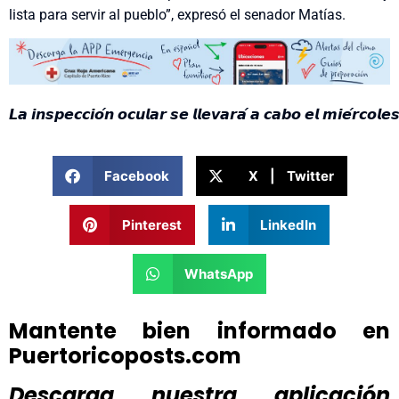
lista para servir al pueblo”, expresó el senador Matías.
𝙇𝙖 𝙞𝙣𝙨𝙥𝙚𝙘𝙘𝙞𝙤́𝙣 𝙤𝙘𝙪𝙡𝙖𝙧 𝙨𝙚 𝙡𝙡𝙚𝙫𝙖𝙧𝙖́ 𝙖 𝙘𝙖𝙗𝙤 𝙚𝙡 𝙢𝙞𝙚́𝙧𝙘𝙤
Facebook
X | Twitter
Pinterest
LinkedIn
WhatsApp
Mantente bien informado en
Puertoricoposts.com
Descarga nuestra aplicación