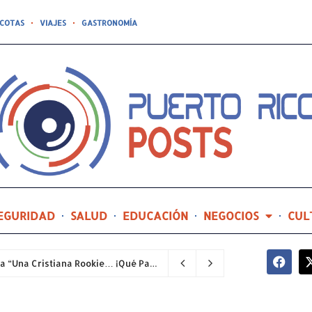
COTAS
VIAJES
GASTRONOMÍA
EGURIDAD
SALUD
EDUCACIÓN
NEGOCIOS
CUL
Joealis Filippetti regresa al teatro con la comedia “Una Cristiana Rookie… ¡Qué Papelón!”
2 horas ago