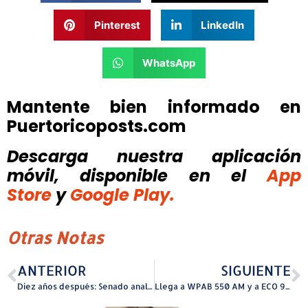
Pinterest
LinkedIn
WhatsApp
Mantente bien informado en
Puertoricoposts.com
Descarga nuestra aplicación
móvil, disponible
en el
App
Store
y
Google Play.
Otras Notas
ANTERIOR
SIGUIENTE
Diez años después: Senado analiza cumplimiento y retos de la Ley de Bolsas Reusables
Llega a WPAB 550 AM y a ECO 93.1 Fm el nuevo programa radial “Conecta Puerto Rico”