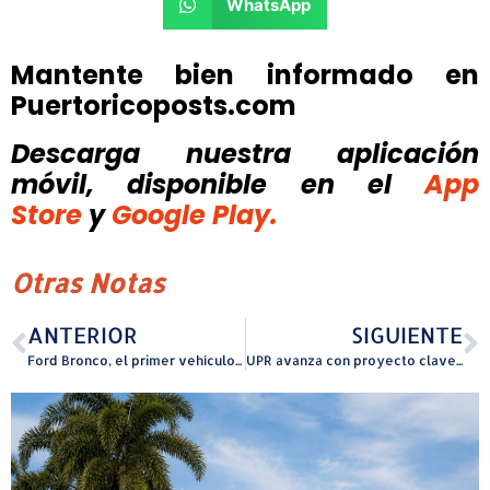
WhatsApp
Mantente bien informado en
Puertoricoposts.com
Descarga nuestra aplicación
móvil, disponible
en el
App
Store
y
Google Play.
Otras Notas
ANTERIOR
SIGUIENTE
Ford Bronco, el primer vehículo utilitario deportivo del mundo y un clásico de la industria automotriz, cumple 60 años
UPR avanza con proyecto clave para la resiliencia del Hospital Dr. Federico Trilla