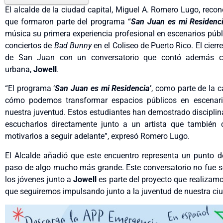
El alcalde de la ciudad capital, Miguel A. Romero Lugo, reco
que formaron parte del programa “
San Juan es mi Residenc
música su primera experiencia profesional en escenarios públ
conciertos de
Bad Bunny
en el Coliseo de Puerto Rico. El cierr
de San Juan con un conversatorio que contó además con
urbana,
Jowell
.
“El programa ‘
San Juan es mi Residencia’
, como parte de la
cómo podemos transformar espacios públicos en escenario
nuestra juventud. Estos estudiantes han demostrado discipli
escucharlos directamente junto a un artista que también 
motivarlos a seguir adelante”, expresó Romero Lugo.
El Alcalde añadió que este encuentro representa un punto 
paso de algo mucho más grande. Este conversatorio no fue so
los jóvenes junto a
Jowell
es parte del proyecto que realizamos
que seguiremos impulsando junto a la juventud de nuestra ci