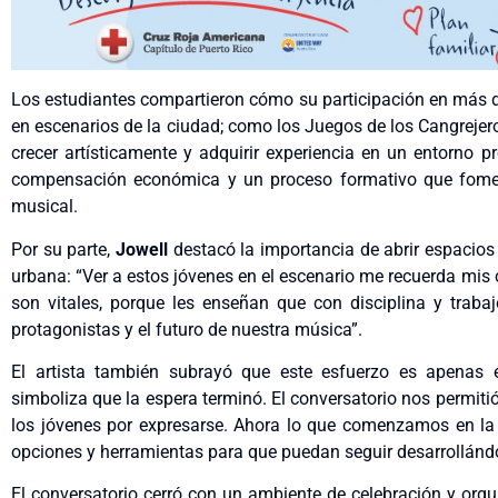
Los estudiantes compartieron cómo su participación en más d
en escenarios de la ciudad; como los Juegos de los Cangrejeros
crecer artísticamente y adquirir experiencia en un entorno p
compensación económica y un proceso formativo que fomentó
musical.
Por su parte,
Jowell
destacó la importancia de abrir espacios
urbana: “Ver a estos jóvenes en el escenario me recuerda mis 
son vitales, porque les enseñan que con disciplina y traba
protagonistas y el futuro de nuestra música”.
El artista también subrayó que este esfuerzo es apenas
simboliza que la espera terminó. El conversatorio nos permitió 
los jóvenes por expresarse. Ahora lo que comenzamos en la R
opciones y herramientas para que puedan seguir desarrollánd
El conversatorio cerró con un ambiente de celebración y orgu