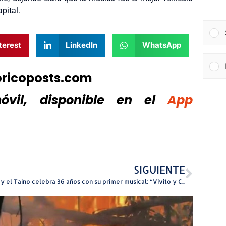
pital.
terest
LinkedIn
WhatsApp
oricoposts.com
vil, disponible
en el
App
SIGUIENTE
Turey el Taíno celebra 36 años con su primer musical: “Vivito y Coleando”