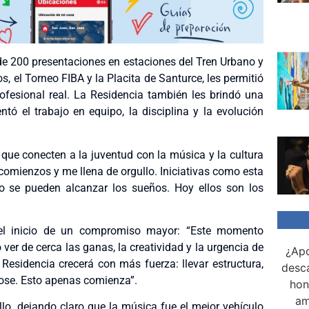
e 200 presentaciones en estaciones del Tren Urbano y
, el Torneo FIBA y la Placita de Santurce, les permitió
rofesional real. La Residencia también les brindó una
 el trabajo en equipo, la disciplina y la evolución
 que conecten a la juventud con la música y la cultura
comienzos y me llena de orgullo. Iniciativas como esta
jo se pueden alcanzar los sueños. Hoy ellos son los
 el inicio de un compromiso mayor: “Este momento
ver de cerca las ganas, la creatividad y la urgencia de
¿Apo
esidencia crecerá con más fuerza: llevar estructura,
desca
ose. Esto apenas comienza”.
hon
am
llo, dejando claro que la música fue el mejor vehículo