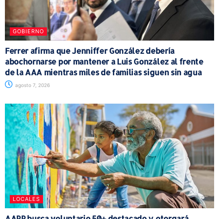
GOBIERNO
Ferrer afirma que Jenniffer González debería
abochornarse por mantener a Luis González al frente
de la AAA mientras miles de familias siguen sin agua
agosto 7, 2026
LOCALES
AARP busca voluntario 50+ destacado y otorgará