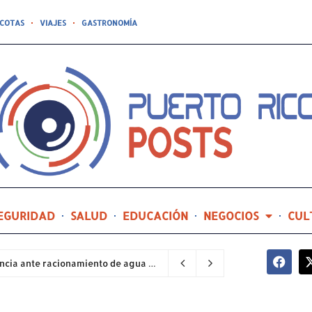
COTAS
VIAJES
GASTRONOMÍA
EGURIDAD
SALUD
EDUCACIÓN
NEGOCIOS
CUL
Sector industrial implementa planes de contingencia ante racionamiento de agua y hace un llamado a la eficiencia infraestructural