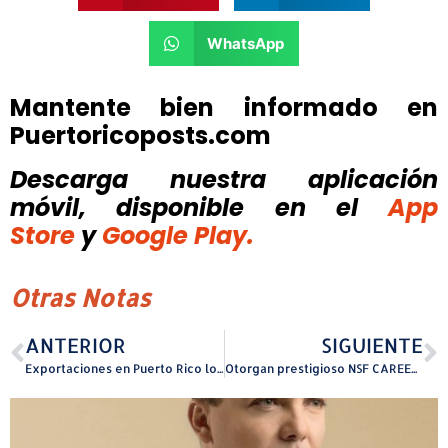
WhatsApp
Mantente bien informado en
Puertoricoposts.com
Descarga nuestra aplicación
móvil, disponible
en el
App
Store
y
Google Play.
Otras Notas
ANTERIOR
SIGUIENTE
Exportaciones en Puerto Rico logran cifras históricas
Otorgan prestigioso NSF CAREER Award a catedrático del Recinto Universitario de Mayagüez de la UPR