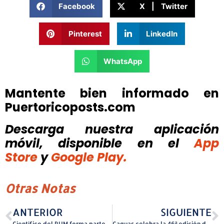
Facebook
X | Twitter
Pinterest
LinkedIn
WhatsApp
Mantente bien informado en
Puertoricoposts.com
Descarga nuestra aplicación
móvil, disponible
en el
App
Store
y
Google Play.
Otras Notas
ANTERIOR
SIGUIENTE
Científico del RUM forma parte de colaboración premiada con el Breakthrough Prize en Física Fundamental
Caguas celebra la 46ª edición del Festival de Teatro Daniel Lugo