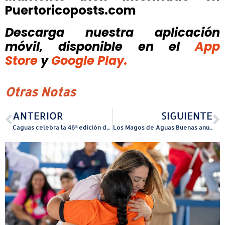
Puertoricoposts.com
Descarga nuestra aplicación
móvil, disponible
en el
App
Store
y
Google Play.
Otras Notas
ANTERIOR
SIGUIENTE
Caguas celebra la 46ª edición del Festival de Teatro Daniel Lugo
Los Magos de Aguas Buenas anuncian su plantilla oficial para la temporada 2025-2026 de la Liga Puertorriqueña de Baloncesto Masculino