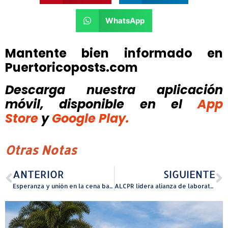
WhatsApp
Mantente bien informado en
Puertoricoposts.com
Descarga nuestra aplicación
móvil, disponible
en el
App
Store
y
Google Play.
Otras Notas
ANTERIOR
SIGUIENTE
Esperanza y unión en la cena bailable pro-fondos Junqueños a la Vanguardia Contra el Cáncer
ALCPR lidera alianza de laboratorios clínicos para combatir el fraude