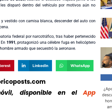
 les disparó dentro del vehículo por motivos aún no
 y vestido con camisa blanca, descender del auto con
cena.
oria federal por narcotráfico, tras haber pertenecido
. En
1991
, protagonizó una célebre fuga en helicóptero
un hombre armado que secuestró la aeronave.
terest
LinkedIn
WhatsApp
oricoposts.com
¿Apo
vil, disponible
en el
App
desca
hon
am