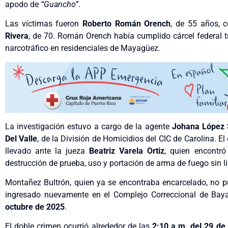
apodo de
“Guancho”
.
Las víctimas fueron
Roberto Román Orench
, de 55 años,
Rivera
, de 70. Román Orench había cumplido cárcel federal tr
narcotráfico en residenciales de Mayagüez.
La investigación estuvo a cargo de la agente
Johana López 
Del Valle
, de la División de Homicidios del CIC de Carolina. El
llevado ante la jueza
Beatriz Varela Ortiz
, quien encontró
destrucción de prueba, uso y portación de arma de fuego sin l
Montañez Bultrón, quien ya se encontraba encarcelado, no p
ingresado nuevamente en el Complejo Correccional de Baya
octubre de 2025
.
El doble crimen ocurrió alrededor de las
2:10 a.m. del 29 de