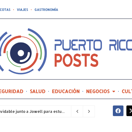
COTAS
VIAJES
GASTRONOMÍA
EGURIDAD
SALUD
EDUCACIÓN
NEGOCIOS
CUL
Compañía de Turismo hará realidad un prom inolvidable junto a Jowell para estudiantes de la Escuela Gabriela Mistral