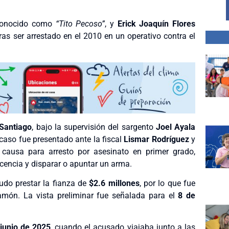
 conocido como
“Tito Pecoso”
, y
Erick Joaquín Flores
as ser arrestado en el 2010 en un operativo contra el
Santiago
, bajo la supervisión del sargento
Joel Ayala
 caso fue presentado ante la fiscal
Lismar Rodríguez
y
 causa para arresto por asesinato en primer grado,
icencia y disparar o apuntar un arma.
udo prestar la fianza de
$2.6 millones
, por lo que fue
món. La vista preliminar fue señalada para el
8 de
 junio de 2025
, cuando el acusado viajaba junto a las